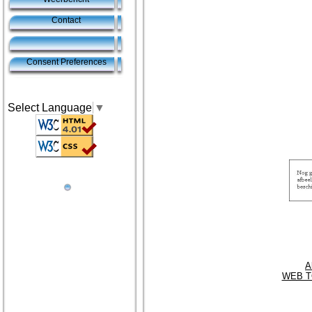
Contact
Consent Preferences
Select Language
▼
A
WEB T