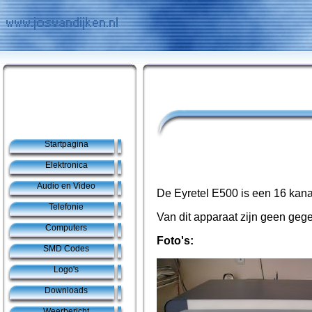
Startpagina
Elektronica
Audio en Video
De Eyretel E500 is een 16 kana
Telefonie
Van dit apparaat zijn geen ge
Computers
Foto's:
SMD Codes
Logo's
Downloads
Weerbericht