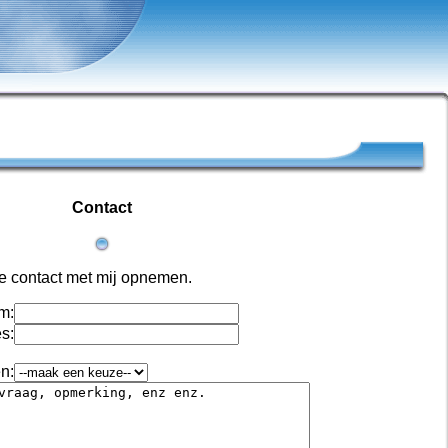
Contact
je contact met mij opnemen.
m:
s:
n: