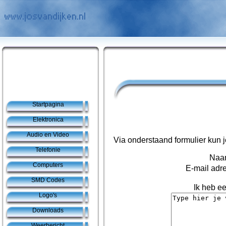
Startpagina
Elektronica
Audio en Video
Via onderstaand formulier kun 
Telefonie
Naa
Computers
E-mail adre
SMD Codes
Ik heb ee
Logo's
Downloads
Weerbericht