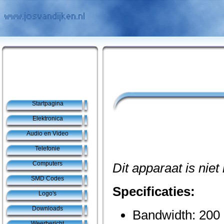
Startpagina
Elektronica
Audio en Video
Telefonie
Computers
Dit apparaat is niet
SMD Codes
Specificaties:
Logo's
Downloads
Bandwidth: 20
Weerbericht