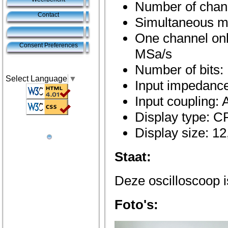
Number of chan
Contact
Simultaneous m
One channel on
Consent Preferences
MSa/s
Number of bits: 
Select Language
▼
Input impedan
Input coupling:
Display type: 
Display size: 1
Staat:
Deze oscilloscoop 
Foto's: