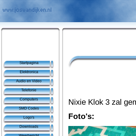
Startpagina
Elektronica
Audio en Video
Telefonie
Computers
Nixie Klok 3 zal g
SMD Codes
Foto's:
Logo's
Downloads
Weerbericht