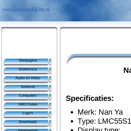
Startpagina
N
Elektronica
Audio en Video
Telefonie
Computers
Specificaties:
SMD Codes
Merk: Nan Ya
Logo's
Type: LMC55S
Downloads
Display type:
Weerbericht