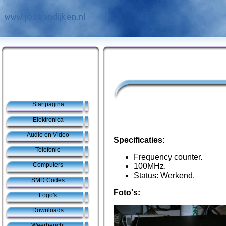
Startpagina
Elektronica
Audio en Video
Specificaties:
Telefonie
Frequency counter.
Computers
100MHz.
Status: Werkend.
SMD Codes
Foto's:
Logo's
Downloads
Weerbericht