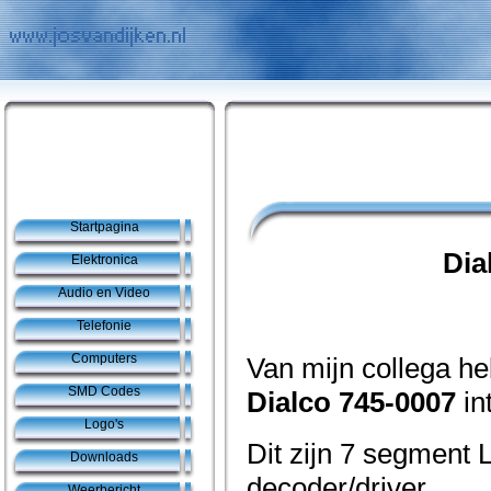
Startpagina
Dia
Elektronica
Audio en Video
Telefonie
Computers
Van mijn collega he
SMD Codes
Dialco 745-0007
in
Logo's
Dit zijn 7 segment
Downloads
decoder/driver.
Weerbericht