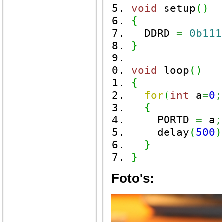
void
setup
(
)
{
DDRD
=
0b111
}
void
loop
(
)
{
for
(
int
a
=
0
;
{
PORTD
=
a
;
delay
(
500
)
}
}
Foto's: