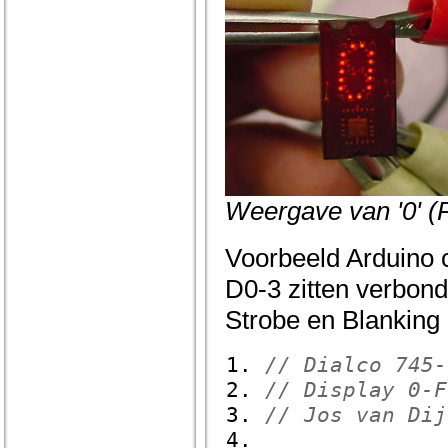
Weergave van '0' (
Voorbeeld Arduino 
D0-3 zitten verbond
Strobe en Blanking
// Dialco 745-
// Display 0-F
// Jos van Dij