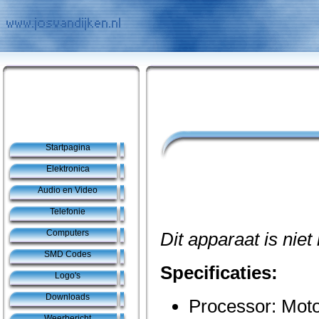
Startpagina
Elektronica
Audio en Video
Telefonie
Computers
Dit apparaat is niet
SMD Codes
Specificaties:
Logo's
Downloads
Processor: Mot
Weerbericht