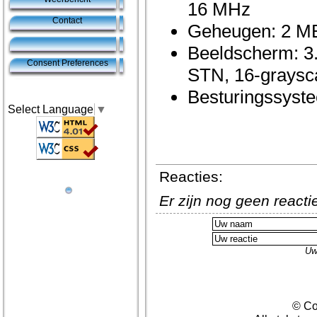
16 MHz
Contact
Geheugen: 2 
Beeldscherm: 3
Consent Preferences
STN, 16-graysc
Besturingssyst
Select Language
▼
Reacties:
Er zijn nog geen react
Uw
© Co