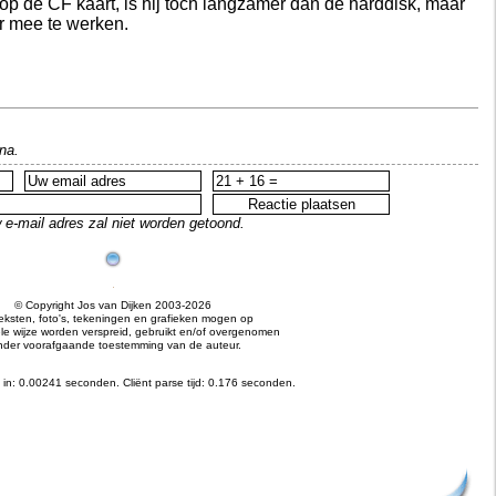
op de CF kaart, is hij toch langzamer dan de harddisk, maar
er mee te werken.
na.
 e-mail adres zal niet worden getoond.
© Copyright Jos van Dijken 2003-2026
teksten, foto's, tekeningen en grafieken mogen op
e wijze worden verspreid, gebruikt en/of overgenomen
nder voorafgaande toestemming van de auteur.
 in: 0.00241 seconden.
Cliënt parse tijd: 0.176 seconden.