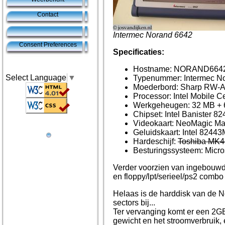
Contact
Intermec Norand 6642
Consent Preferences
Specificaties:
Hostname: NORAND664
Select Language
▼
Typenummer: Intermec N
Moederbord: Sharp RW-A
Processor: Intel Mobile 
Werkgeheugen: 32 MB +
Chipset: Intel Banister 
Videokaart: NeoMagic M
Geluidskaart: Intel 8244
Hardeschijf:
Toshiba MK
Besturingssysteem: Micr
Verder voorzien van ingebouwd
en floppy/lpt/serieel/ps2 combo
Helaas is de harddisk van de N
sectors bij...
Ter vervanging komt er een 2GB
gewicht en het stroomverbruik, e