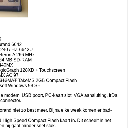
2
orand 6642
240 / HZ-6642U
Celeron A 266 MHz
 64 MB SD-RAM
82440MX
agicGraph 128XD + Touchscreen
3MX AC'97
4313MAT
TakeMS 2GB Compact Flash
osoft Windows 98 SE
e modem, USB poort, PC-kaart slot, VGA aansluiting, IrDa
 connector.
orand niet zo best meer. Bijna elke week komen er bad-
 High Speed Compact Flash kaart in. Dit scheelt in het
n hij gaat minder snel stuk.