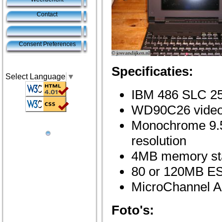
Contact
Consent Preferences
Specificaties:
Select Language
▼
IBM 486 SLC 
WD90C26 video 
Monochrome 9.5
resolution
4MB memory st
80 or 120MB E
MicroChannel Ar
Foto's: