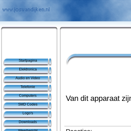
Startpagina
Elektronica
Audio en Video
Telefonie
Computers
Van dit apparaat z
SMD Codes
Logo's
Downloads
Weerbericht