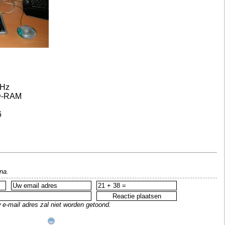
MHz
SD-RAM
6
na.
 e-mail adres zal niet worden getoond.