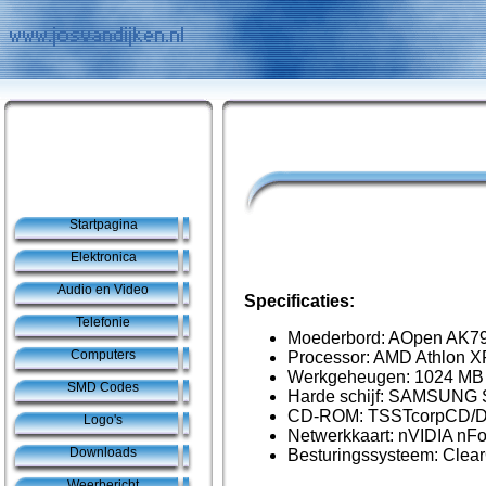
Startpagina
Elektronica
Audio en Video
Specificaties:
Telefonie
Moederbord: AOpen AK
Computers
Processor: AMD Athlon X
Werkgeheugen: 1024 
SMD Codes
Harde schijf: SAMSUNG
CD-ROM: TSSTcorpCD/
Logo's
Netwerkkaart: nVIDIA nF
Downloads
Besturingssysteem: Clea
Weerbericht