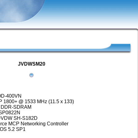
JVDWSM20
79D-400VN
P 1800+ @ 1533 MHz (11.5 x 133)
MB DDR-SDRAM
 SP0822N
DVDW SH-S182D
orce MCP Networking Controller
rOS 5.2 SP1