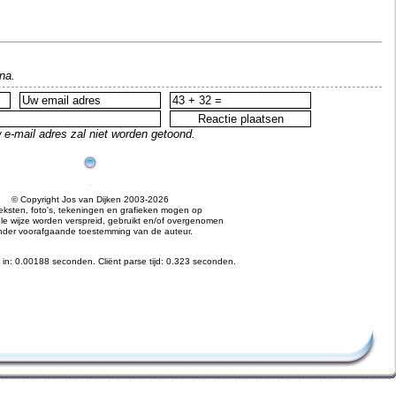
na.
 e-mail adres zal niet worden getoond.
© Copyright Jos van Dijken 2003-2026
teksten, foto's, tekeningen en grafieken mogen op
e wijze worden verspreid, gebruikt en/of overgenomen
nder voorafgaande toestemming van de auteur.
 in: 0.00188 seconden.
Cliënt parse tijd: 0.323 seconden.