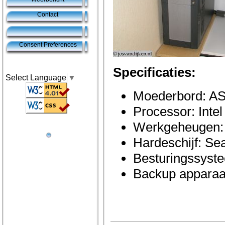
Contact
Consent Preferences
Specificaties:
Select Language
▼
Moederbord: A
Processor: Inte
Werkgeheugen:
Hardeschijf: S
Besturingssyst
Backup apparaa