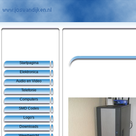
Startpagina
Elektronica
Audio en Video
Telefonie
Computers
SMD Codes
Logo's
Downloads
Weerbericht