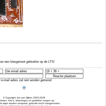
van een klasgenoot gebruikte op de LTS!
 e-mail adres zal niet worden getoond.
© Copyright Jos van Dijken 2003-2026
teksten, foto's, tekeningen en grafieken mogen op
e wijze worden verspreid, gebruikt en/of overgenomen