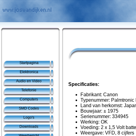
Startpagina
Elektronica
Audio en Video
Specificaties:
Telefonie
Fabrikant: Canon
Computers
Typenummer: Palmtronic
Land van herkomst: Japa
SMD Codes
Bouwjaar: ± 1975
Serienummer: 334945
Logo's
Werking: OK
Downloads
Voeding: 2 x 1,5 Volt batte
Weergave: VFD, 8 cijfers
Weerbericht