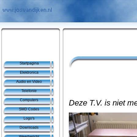
Startpagina
Elektronica
Audio en Video
Telefonie
Computers
Deze T.V. is niet me
SMD Codes
Logo's
Downloads
Weerbericht