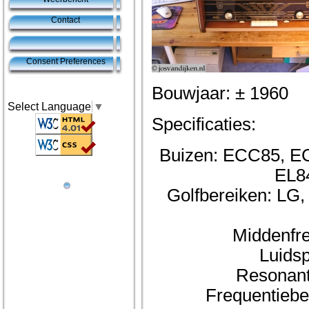
Contact
Consent Preferences
Bouwjaar: ± 1960
Select Language
▼
Specificaties:
Buizen: ECC85, E
EL8
Golfbereiken: LG
Middenfre
Luids
Resonant
Frequentieber