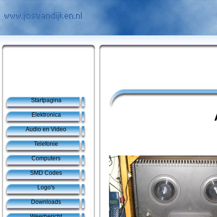
Startpagina
Elektronica
Audio en Video
Telefonie
Computers
SMD Codes
Logo's
Downloads
Weerbericht