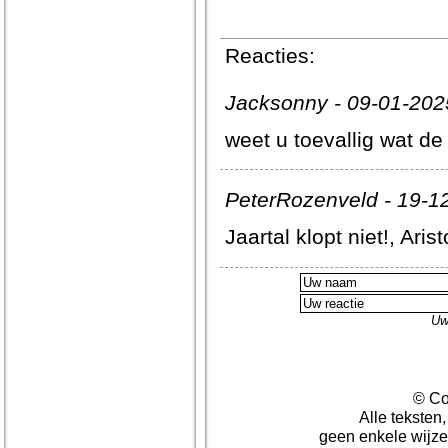
Reacties:
Jacksonny - 09-01-202
weet u toevallig wat d
PeterRozenveld - 19-1
Jaartal klopt niet!, Ari
Uw
© Co
Alle teksten
geen enkele wijze